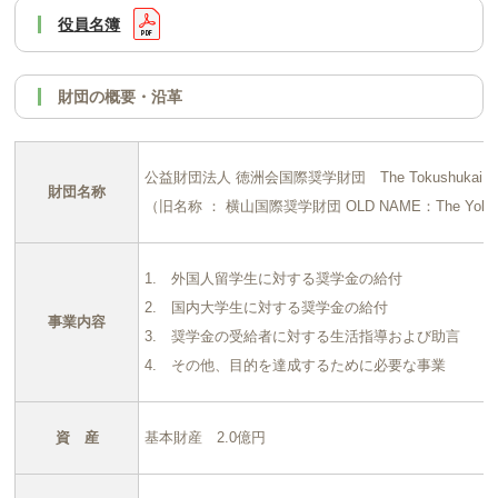
役員名簿
財団の概要・沿革
公益財団法人 徳洲会国際奨学財団 The Tokushukai Schola
財団名称
（旧名称 ： 横山国際奨学財団 OLD NAME：The Yokoyama 
1. 外国人留学生に対する奨学金の給付
2. 国内大学生に対する奨学金の給付
事業内容
3. 奨学金の受給者に対する生活指導および助言
4. その他、目的を達成するために必要な事業
資 産
基本財産 2.0億円